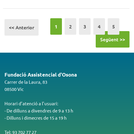
2
3
4
5
1
<< Anterior
Següent >>
Fundació Assistencial d'Osona
Carrer de la Laura, 83
08500 Vic
Horari d’atenció a l’usuari:
- De dilluns a divendres de 9 a 13 h
- Dilluns i dimecres de 15 a 19 h
Tel: 93 702 77 27