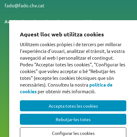
fado@fado.chv.cat
Avís legal
Politica de cookies
Accessibilitat
Aquest lloc web utilitza cookies
Integrants
Utilitzem cookies pròpies i de tercers per millorar
l'experiència d'usuari, analitzar el trànsit, la vostra
navegació al web i personalitzar el contingut.
Podeu “Acceptar totes les cookies”, “Configurar les
cookies” que voleu acceptar o bé “Rebutjar-les
totes” (excepte les cookies tècniques que són
necessàries). Consulteu la nostra
política de
cookies
per obtenir més informació.
Treballem per
Accepta totes les cookies
Rebutjar-les totes
Configurar les cookies