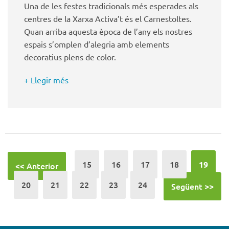
Una de les festes tradicionals més esperades als
centres de la Xarxa Activa’t és el Carnestoltes.
Quan arriba aquesta època de l’any els nostres
espais s’omplen d’alegria amb elements
decoratius plens de color.
+ Llegir més
15
16
17
18
19
<< Anterior
20
21
22
23
24
Següent >>