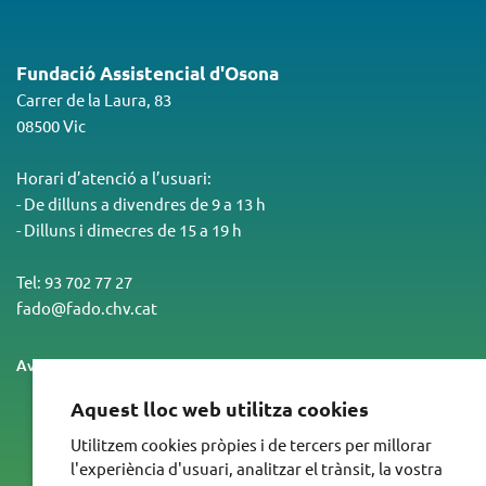
Fundació Assistencial d'Osona
Carrer de la Laura, 83
08500 Vic
Horari d’atenció a l’usuari:
- De dilluns a divendres de 9 a 13 h
- Dilluns i dimecres de 15 a 19 h
Tel: 93 702 77 27
fado@fado.chv.cat
Avís legal
Politica de cookies
Accessibilitat
Aquest lloc web utilitza cookies
Integrants
Utilitzem cookies pròpies i de tercers per millorar
l'experiència d'usuari, analitzar el trànsit, la vostra